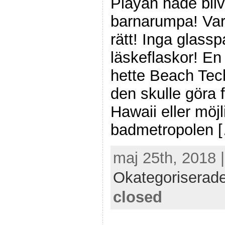
Playan hade bliv
barnarumpa! Var
rätt! Inga glassp
läskeflaskor! E
hette Beach Tech
den skulle göra f
Hawaii eller möj
badmetropolen 
maj 25th, 2018 
Okategoriserad
closed