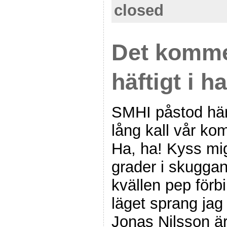
closed
Det kommer
häftigt i 
SMHI påstod här
lång kall vår k
Ha, ha! Kyss mig
grader i skuggan
kvällen pep förbi
läget sprang jag
Jonas Nilsson ä