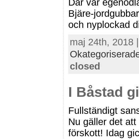
Där var egenodl
Bjäre-jordgubbar
och nyplockad di
maj 24th, 2018 
Okategoriserad
closed
I Båstad g
Fullständigt san
Nu gäller det at
förskott! Idag g