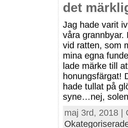
det märkli
Jag hade varit iv
våra grannbyar.
vid ratten, som 
mina egna funderi
lade märke till a
honungsfärgat! D
hade tullat på g
syne…nej, solen
maj 3rd, 2018 |
Okategoriserad