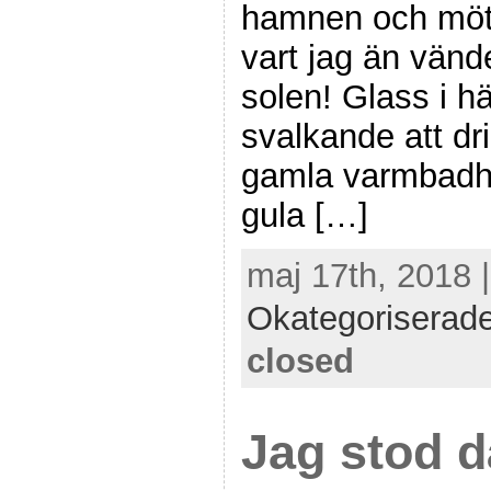
hamnen och mött
vart jag än vänd
solen! Glass i h
svalkande att dri
gamla varmbadhu
gula […]
maj 17th, 2018 
Okategoriserad
closed
Jag stod d