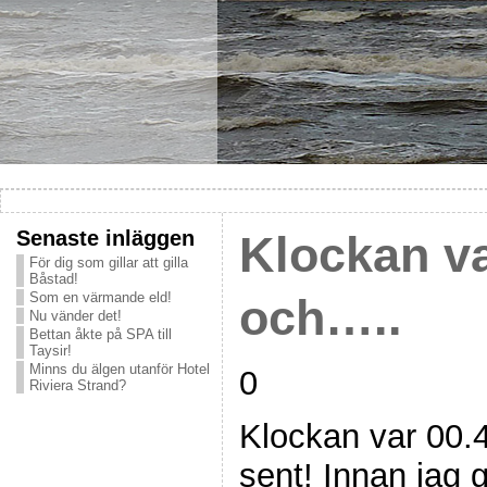
Senaste inläggen
Klockan va
För dig som gillar att gilla
Båstad!
Som en värmande eld!
och…..
Nu vänder det!
Bettan åkte på SPA till
Taysir!
Minns du älgen utanför Hotel
0
Riviera Strand?
Klockan var 00.
sent! Innan jag 