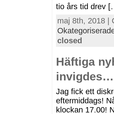
tio års tid drev 
maj 8th, 2018 | 
Okategoriserad
closed
Häftiga ny
invigdes…
Jag fick ett dis
eftermiddags! Nå
klockan 17.00! N