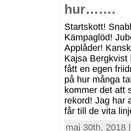
hur…….
Startskott! Snabb
Kämpaglöd! Jube
Applåder! Kanske
Kajsa Bergkvist 
fått en egen fri
på hur många tal
kommer det att 
rekord! Jag har 
får till de vita l
maj 30th, 2018 