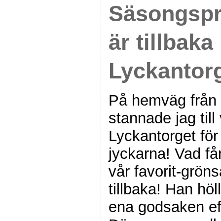
Säsongspr
är tillbaka
Lyckantorg
På hemväg från
stannade jag till
Lyckantorget för 
jyckarna! Vad får
vår favorit-grön
tillbaka! Han höl
ena godsaken eft