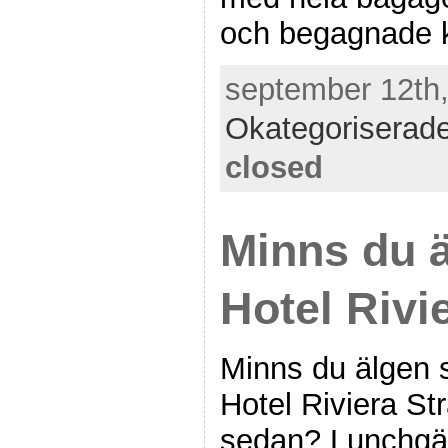
och begagnade k
september 12th,
Okategoriserad
closed
Minns du ä
Hotel Rivi
Minns du älgen 
Hotel Riviera Str
sedan? Lunchgä