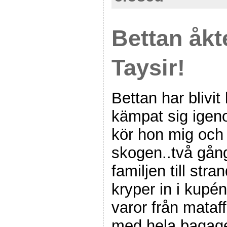
Bettan åkte
Taysir!
Bettan har blivit 
kämpat sig igen
kör hon mig och j
skogen..två gån
familjen till st
kryper in i kupé
varor från mataff
med hela bagaget