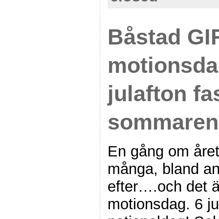
Båstad GI
motionsda
julafton fa
sommaren
En gång om åre
många, bland ann
efter….och det ä
motionsdag. 6 ju