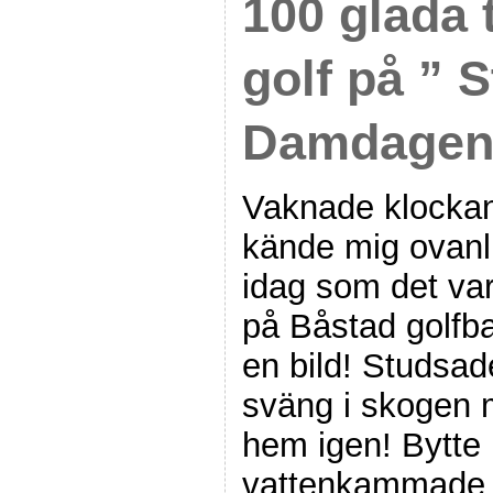
100 glada t
golf på ” S
Damdagen 
Vaknade klockan
kände mig ovanli
idag som det va
på Båstad golfba
en bild! Studsad
sväng i skogen 
hem igen! Bytte 
vattenkammade m