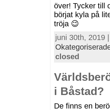
över! Tycker till
börjat kyla på li
tröja 😉
juni 30th, 2019 
Okategoriserad
closed
Världsber
i Båstad?
De finns en berö