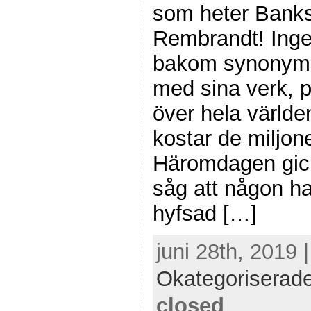
som heter Banks
Rembrandt! Inge
bakom synonyme
med sina verk, 
över hela världe
kostar de miljone
Häromdagen gick
såg att någon hade
hyfsad […]
juni 28th, 2019 
Okategoriserad
closed