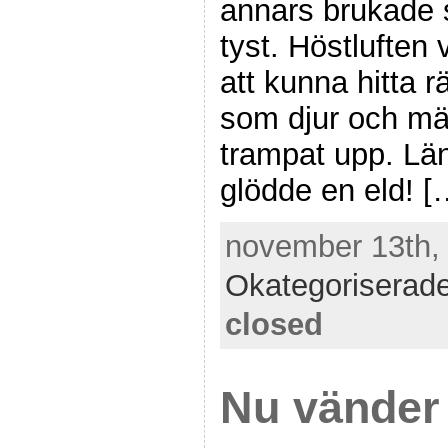
annars brukade s
tyst. Höstluften 
att kunna hitta rä
som djur och m
trampat upp. Län
glödde en eld! [
november 13th, 
Okategoriserad
closed
Nu vänder 