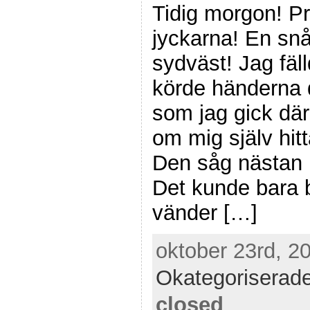
Tidig morgon! 
jyckarna! En snå
sydväst! Jag fäl
körde händerna d
som jag gick där
om mig själv hit
Den såg nästan u
Det kunde bara 
vänder […]
oktober 23rd, 2
Okategoriserad
closed