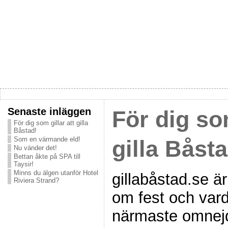
Senaste inläggen
För dig som
För dig som gillar att gilla
Båstad!
Som en värmande eld!
gilla Båsta
Nu vänder det!
Bettan åkte på SPA till
Taysir!
Minns du älgen utanför Hotel
gillabåstad.se ä
Riviera Strand?
om fest och var
närmaste omnej