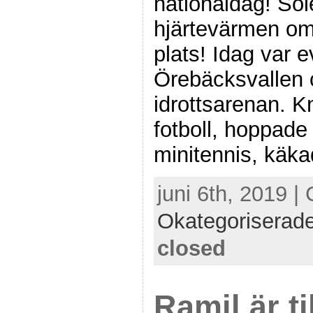
nationaldag! Sol
hjärtevärmen om
plats! Idag var
Örebäcksvallen 
idrottsarenan. K
fotboll, hoppade
minitennis, käka
juni 6th, 2019 |
Okategoriserad
closed
Ramil är ti