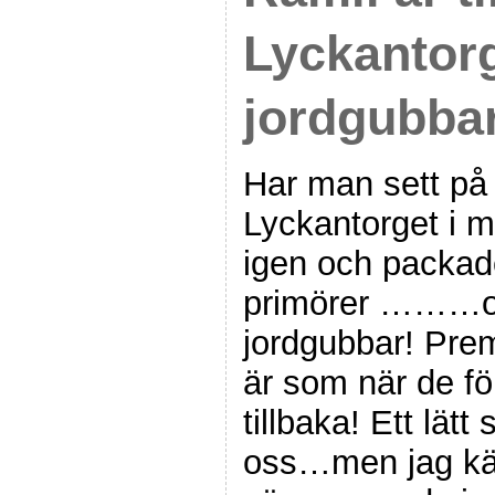
Lyckantor
jordgubbar
Har man sett på 
Lyckantorget i m
igen och packade
primörer ………o
jordgubbar! Prem
är som när de f
tillbaka! Ett lät
oss…men jag kä