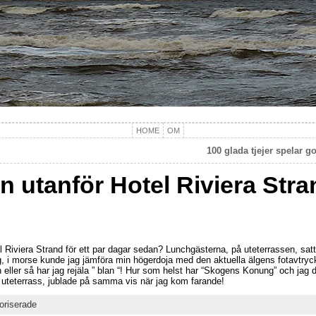
HOME
OM
100 glada tjejer spelar g
n utanför Hotel Riviera Str
 Riviera Strand för ett par dagar sedan? Lunchgästerna, på uteterrassen, satt
g, i morse kunde jag jämföra min högerdoja med den aktuella älgens fotavtry
 eller så har jag rejäla ” blan “! Hur som helst har “Skogens Konung” och jag 
s uteterrass, jublade på samma vis när jag kom farande!
oriserade