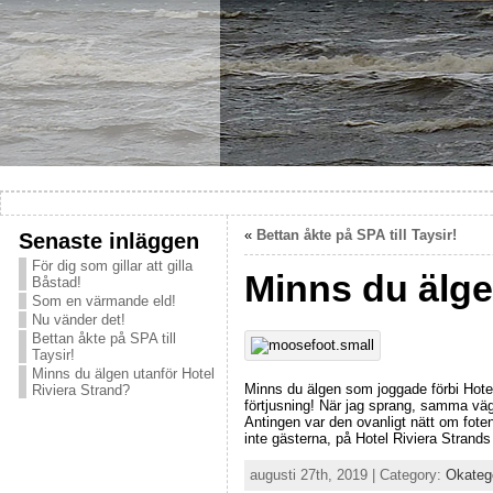
«
Bettan åkte på SPA till Taysir!
Senaste inläggen
För dig som gillar att gilla
Minns du älge
Båstad!
Som en värmande eld!
Nu vänder det!
Bettan åkte på SPA till
Taysir!
Minns du älgen utanför Hotel
Minns du älgen som joggade förbi Hotel
Riviera Strand?
förtjusning! När jag sprang, samma vä
Antingen var den ovanligt nätt om foten
inte gästerna, på Hotel Riviera Strand
augusti 27th, 2019 | Category:
Okateg