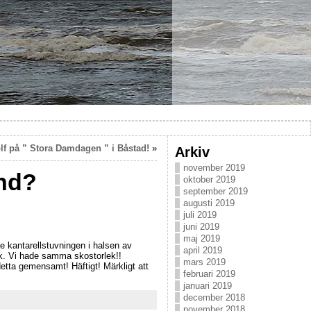
olf på ” Stora Damdagen ” i Båstad!
»
Arkiv
november 2019
and?
oktober 2019
september 2019
augusti 2019
juli 2019
juni 2019
maj 2019
e kantarellstuvningen i halsen av
april 2019
ck. Vi hade samma skostorlek!!
mars 2019
detta gemensamt! Häftigt! Märkligt att
februari 2019
januari 2019
december 2018
november 2018