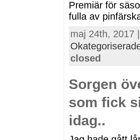
Premiär för säs
fulla av pinfärs
maj 24th, 2017 
Okategoriserad
closed
Sorgen öve
som fick s
idag..
Jag hade gått lå