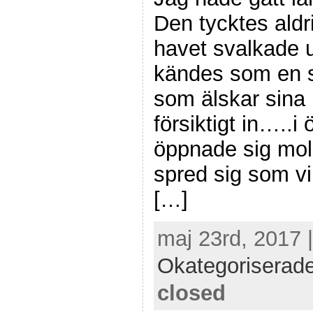
Den tycktes aldri
havet svalkade u
kändes som en 
som älskar sina
försiktigt in…..i 
öppnade sig moln
spred sig som vi
[…]
maj 23rd, 2017 
Okategoriserad
closed