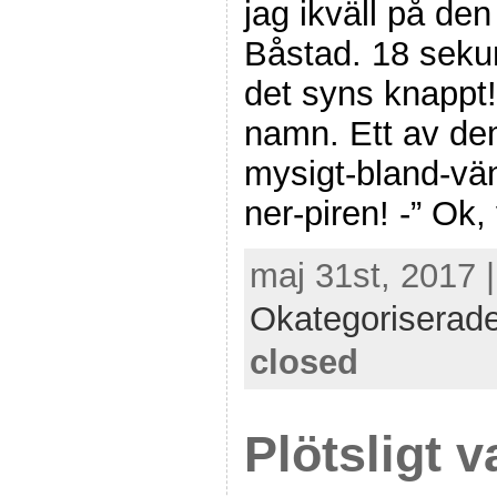
jag ikväll på de
Båstad. 18 seku
det syns knappt
namn. Ett av dem
mysigt-bland-vä
ner-piren! -” Ok,
maj 31st, 2017 
Okategoriserad
closed
Plötsligt 