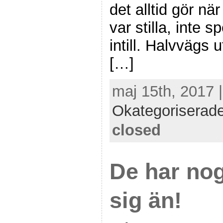
det alltid gör nä
var stilla, inte 
intill. Halvvägs 
[…]
maj 15th, 2017 
Okategoriserad
closed
De har nog
sig än!