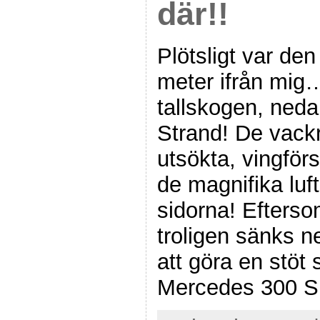
där!!
Plötsligt var de
meter ifrån mig…
tallskogen, neda
Strand! De vack
utsökta, vingfö
de magnifika lu
sidorna! Efterso
troligen sänks ne
att göra en stöt 
Mercedes 300 S