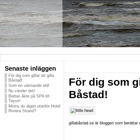
Senaste inläggen
För dig som gillar att gilla
För dig som gil
Båstad!
Som en värmande eld!
Nu vänder det!
Båstad!
Bettan åkte på SPA till
Taysir!
Minns du älgen utanför Hotel
Riviera Strand?
gillabåstad.se är bloggen som berätta