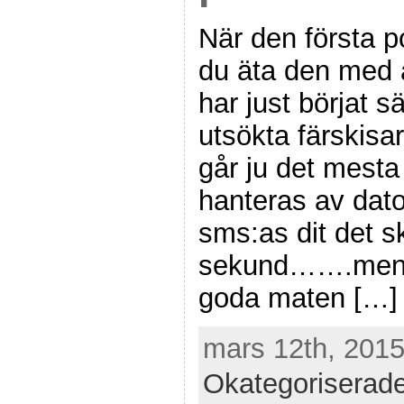
När den första p
du äta den med 
har just börjat s
utsökta färskisa
går ju det mesta
hanteras av dato
sms:as dit det s
sekund…….men ju
goda maten […]
mars 12th, 2015
Okategoriserad