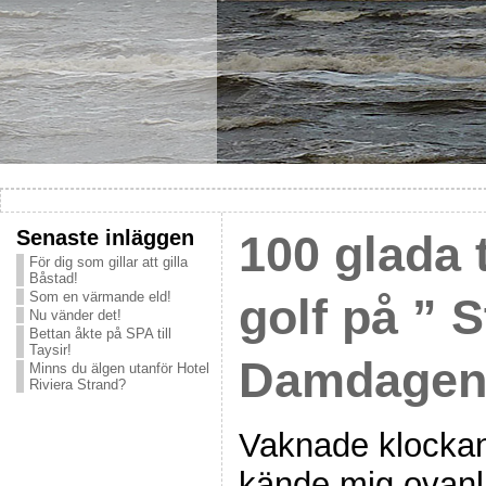
Senaste inläggen
100 glada t
För dig som gillar att gilla
Båstad!
Som en värmande eld!
golf på ” S
Nu vänder det!
Bettan åkte på SPA till
Taysir!
Damdagen 
Minns du älgen utanför Hotel
Riviera Strand?
Vaknade klockan
kände mig ovanli