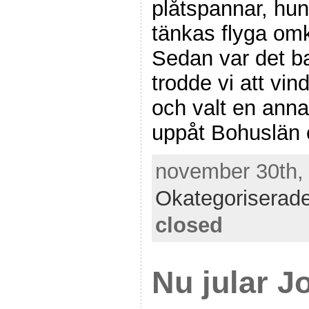
plåtspannar, hun
tänkas flyga om
Sedan var det ba
trodde vi att vi
och valt en anna
uppåt Bohuslän e
november 30th, 
Okategoriserad
closed
Nu jular J