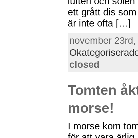
luften och solen
ett grått dis som
är inte ofta […]
november 23rd, 
Okategoriserad
closed
Tomten åkt
morse!
I morse kom tom
för att vara ärl