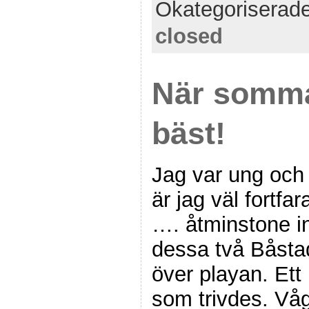
Okategoriserad
closed
När somma
bäst!
Jag var ung och
är jag väl fortfa
…. åtminstone i
dessa två Båstad
över playan. Ett h
som trivdes. Våg