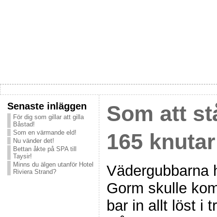
Senaste inläggen
Som att stå
För dig som gillar att gilla
Båstad!
Som en värmande eld!
165 knutar
Nu vänder det!
Bettan åkte på SPA till
Taysir!
Minns du älgen utanför Hotel
Vädergubbarna h
Riviera Strand?
Gorm skulle kom
bar in allt löst 