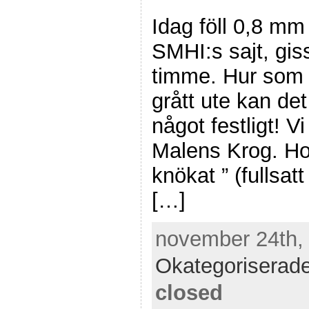
Idag föll 0,8 mm
SMHI:s sajt, giss
timme. Hur som he
grått ute kan det
något festligt! Vi
Malens Krog. Hos
knökat ” (fullsat
[…]
november 24th, 
Okategoriserad
closed