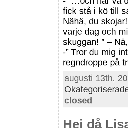
-” …och här va 
fick stå i kö till 
Nähä, du skojar! 
varje dag och mi
skuggan! ” – Nä, 
-” Tror du mig in
regndroppe på t
augusti 13th, 20
Okategoriserad
closed
Hej då Lis