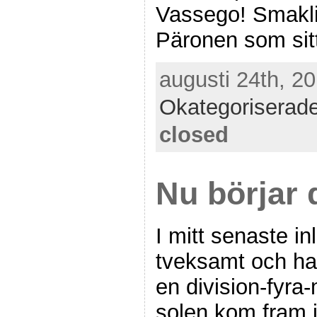
Vassego! Smaklig
Päronen som sit
augusti 24th, 20
Okategoriserad
closed
Nu börjar de
I mitt senaste i
tveksamt och h
en division-fyr
solen kom fram 