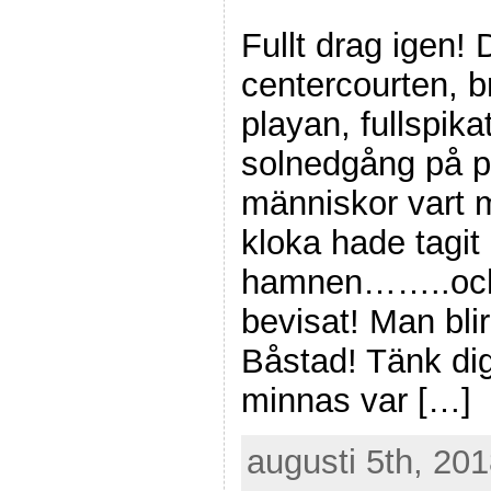
Fullt drag igen! 
centercourten, 
playan, fullspika
solnedgång på pi
människor vart 
kloka hade tagit 
hamnen……..och n
bevisat! Man blir
Båstad! Tänk dig 
minnas var […]
augusti 5th, 201