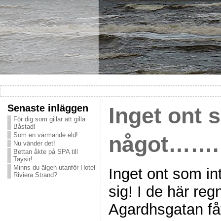
Senaste inläggen
Inget ont 
För dig som gillar att gilla
Båstad!
Som en värmande eld!
något…….
Nu vänder det!
Bettan åkte på SPA till
Taysir!
Minns du älgen utanför Hotel
Inget ont som in
Riviera Strand?
sig! I de här re
Agardhsgatan fåt