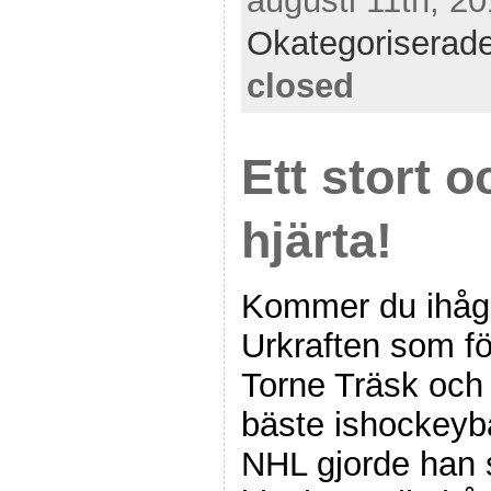
augusti 11th, 20
Okategoriserad
closed
Ett stort 
hjärta!
Kommer du ihåg 
Urkraften som f
Torne Träsk och
bäste ishockeyba
NHL gjorde han s