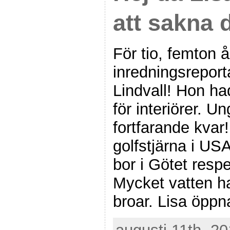
att sakna d
För tio, femton å
inredningsrepor
Lindvall! Hon ha
för interiörer. 
fortfarande kvar
golfstjärna i U
bor i Götet resp
Mycket vatten ha
broar. Lisa öpp