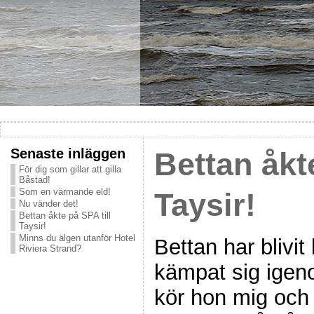
Senaste inläggen
Bettan åkte
För dig som gillar att gilla
Båstad!
Som en värmande eld!
Taysir!
Nu vänder det!
Bettan åkte på SPA till
Taysir!
Minns du älgen utanför Hotel
Bettan har blivit 
Riviera Strand?
kämpat sig igen
kör hon mig och j