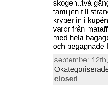
skogen..två gån
familjen till st
kryper in i kupé
varor från mataff
med hela bagaget
och begagnade k
september 12th,
Okategoriserad
closed