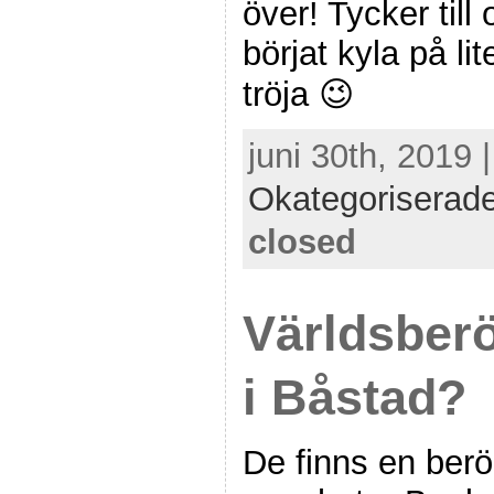
över! Tycker till
börjat kyla på li
tröja 😉
juni 30th, 2019 
Okategoriserad
closed
Världsber
i Båstad?
De finns en berö