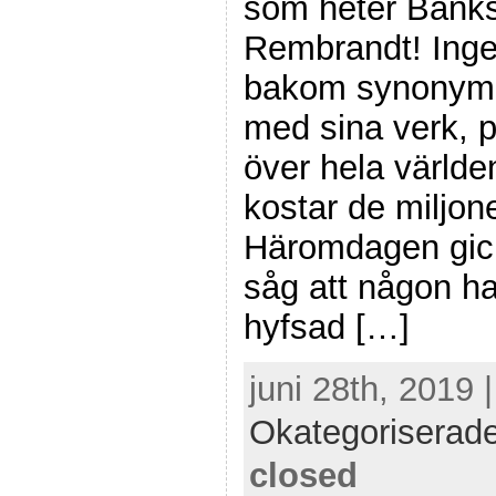
som heter Banks
Rembrandt! Inge
bakom synonyme
med sina verk, 
över hela världe
kostar de miljone
Häromdagen gick
såg att någon hade
hyfsad […]
juni 28th, 2019 
Okategoriserad
closed