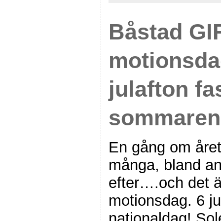
Båstad GI
motionsda
julafton fa
sommaren
En gång om åre
många, bland ann
efter….och det ä
motionsdag. 6 ju
nationaldag! Sol