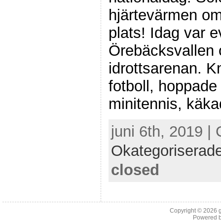
hjärtevärmen om
plats! Idag var
Örebäcksvallen 
idrottsarenan. K
fotboll, hoppade
minitennis, käka
juni 6th, 2019 |
Okategoriserad
closed
Copyright © 2026
Powered 