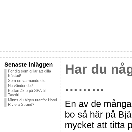
Senaste inläggen
Har du nå
För dig som gillar att gilla
Båstad!
Som en värmande eld!
………
Nu vänder det!
Bettan åkte på SPA till
Taysir!
Minns du älgen utanför Hotel
En av de många 
Riviera Strand?
bo så här på Bjär
mycket att titta 