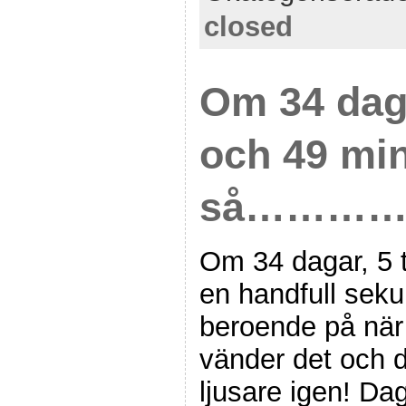
closed
Om 34 dag
och 49 mi
så…………
Om 34 dagar, 5 
en handfull seku
beroende på när 
vänder det och d
ljusare igen! Da