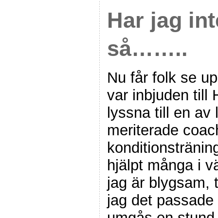
Har jag int
så……..
Nu får folk se u
var inbjuden till
lyssna till en av
meriterade coac
konditionstränin
hjälpt många i v
jag är blygsam, t
jag det passade 
umgås en stund 