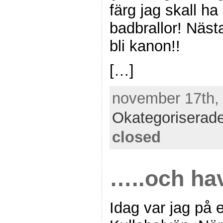
färg jag skall h
badbrallor! Näs
bli kanon!!
[…]
november 17th, 
Okategoriserad
closed
…..och hav
Idag var jag på e