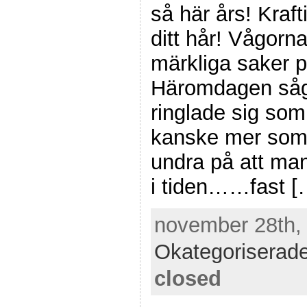
så här års! Kraft
ditt hår! Vågorn
märkliga saker p
Häromdagen såg
ringlade sig som
kanske mer som e
undra på att man
i tiden……fast [
november 28th, 
Okategoriserad
closed