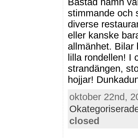
Båstad hamn var
stimmande och sk
diverse restauran
eller kanske bara
allmänhet. Bilar
lilla rondellen! I 
strandängen, st
hojjar! Dunkadu
oktober 22nd, 2
Okategoriserad
closed