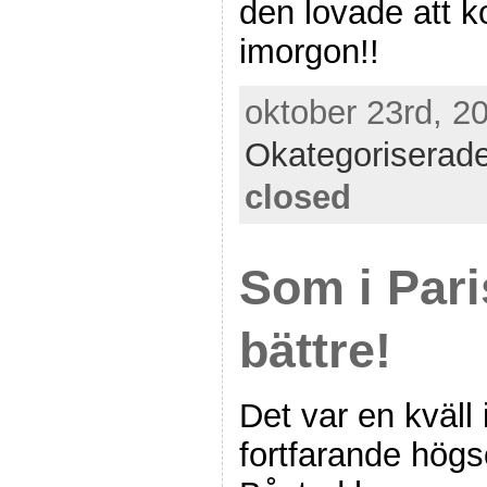
den lovade att k
imorgon!!
oktober 23rd, 2
Okategoriserad
closed
Som i Pari
bättre!
Det var en kväll 
fortfarande hög