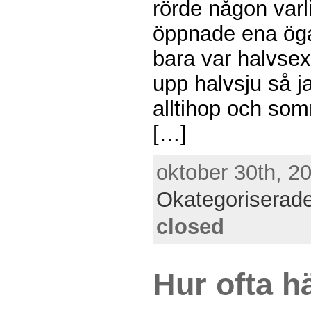
rörde någon varl
öppnade ena öga
bara var halvsex
upp halvsju så j
alltihop och som
[…]
oktober 30th, 20
Okategoriserad
closed
Hur ofta h