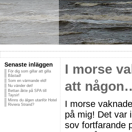
Senaste inläggen
I morse va
För dig som gillar att gilla
Båstad!
Som en värmande eld!
att någon
Nu vänder det!
Bettan åkte på SPA till
Taysir!
Minns du älgen utanför Hotel
I morse vaknade 
Riviera Strand?
på mig! Det var 
sov fortfarande 