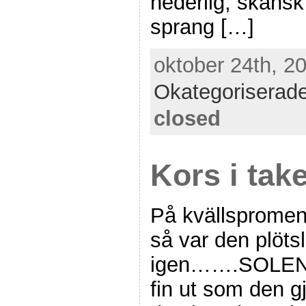
hederlig, skånsk
sprang […]
oktober 24th, 20
Okategoriserad
closed
Kors i take
På kvällspromen
så var den plötsl
igen…….SOLEN! 
fin ut som den 