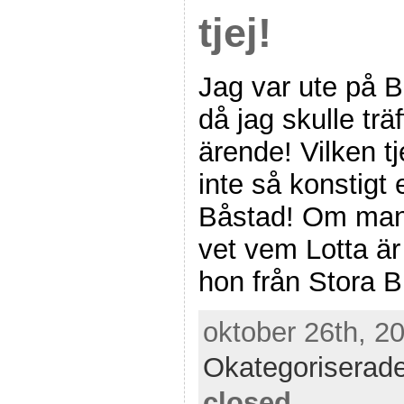
tjej!
Jag var ute på B
då jag skulle trä
ärende! Vilken tj
inte så konstigt
Båstad! Om man
vet vem Lotta är
hon från Stora Blå
oktober 26th, 20
Okategoriserad
closed